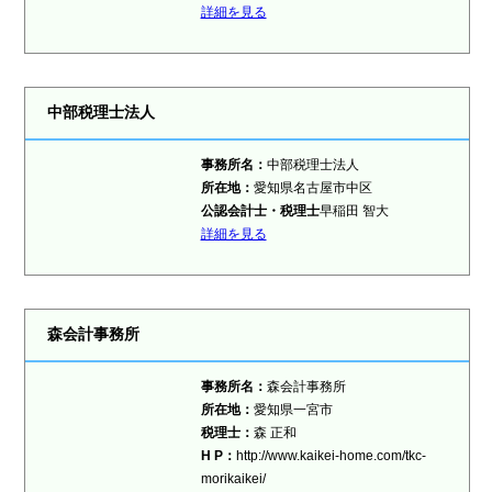
詳細を見る
中部税理士法人
事務所名：
中部税理士法人
所在地：
愛知県名古屋市中区
公認会計士・税理士
早稲田 智大
詳細を見る
森会計事務所
事務所名：
森会計事務所
所在地：
愛知県一宮市
税理士
：
森 正和
H P：
http://www.kaikei-home.com/tkc-
morikaikei/