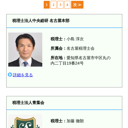
1
2
3
4
次 ≫
税理士法人中央総研 名古屋本部
税理士
：
小島 淳次
所属会：
名古屋税理士会
所在地：
愛知県名古屋市中区丸の
内二丁目19番24号
詳細を見る
税理士法人青葉会
税理士
：
加藤 徹朗