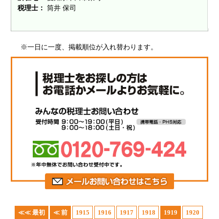
税理士：
筒井 保司
※一日に一度、掲載順位が入れ替わります。
≪≪ 最初
≪ 前
1915
1916
1917
1918
1919
1920