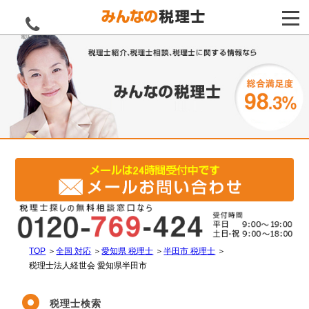
電話をする
TOP
＞
全国 対応
＞
愛知県 税理士
＞
半田市 税理士
＞
税理士法人経世会 愛知県半田市
税理士検索