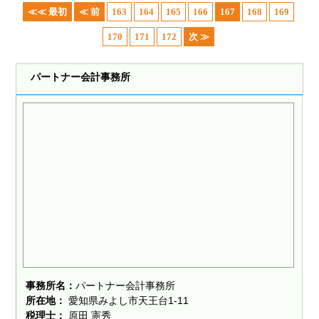
≪≪ 最初
≪ 前
163
164
165
166
167
168
169
170
171
172
次 ≫
パートナー会計事務所
事務所名：
パートナー会計事務所
所在地：
愛知県みよし市天王台1-11
税理士：
原田 憲秀