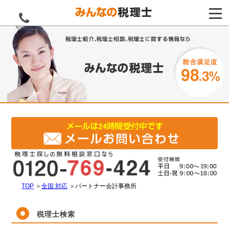
電話をする
TOP
＞
全国 対応
＞
パートナー会計事務所
税理士検索