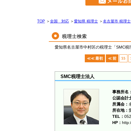
TOP
＞
全国 対応
＞
愛知県 税理士
＞
名古屋市 税理士
税理士検索
愛知県名古屋市中村区の税理士「SMC税
≪≪ 最初
≪ 前
55
SMC税理士法人
事務所名
公認会計
所属会：
所在地：
TEL：
05
HP：
http