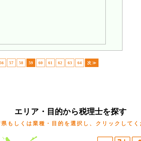
56
57
58
59
60
61
62
63
64
次 ≫
エリア・目的から税理士を探す
府県もしくは業種・目的を選択し、クリックしてく