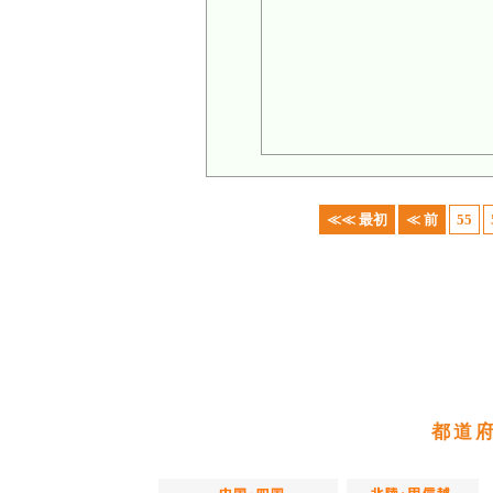
≪≪ 最初
≪ 前
55
都道