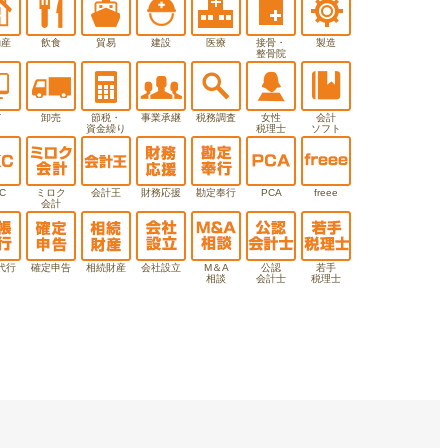
動産
飲食
貿易
建設
医療
接骨・
製造
整骨院
T
卸売
節税・
事業承継
税務調査
女性
会計
資金繰り
税理士
ソフト
C
ミロク
会計王
財務応援
勘定奉行
PCA
freee
会計
代行
確定申告
相続財産
会社設立
M＆A
公認
若手
相談
会計士
税理士