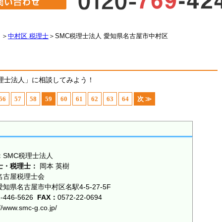
＞
中村区 税理士
＞
SMC税理士法人 愛知県名古屋市中村区
理士法人」に相談してみよう！
56
57
58
59
60
61
62
63
64
次 ≫
：
SMC税理士法人
士・税理士：
岡本 英樹
名古屋税理士会
愛知県名古屋市中村区名駅4-5-27-5F
2-446-5626
FAX：
0572-22-0694
://www.smc-g.co.jp/