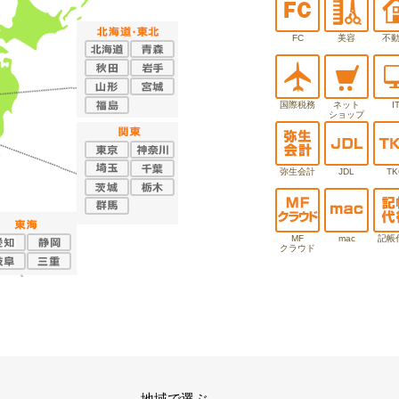
FC
美容
不
国際税務
ネット
I
ショップ
弥生会計
JDL
TK
MF
mac
記帳
クラウド
地域で選ぶ