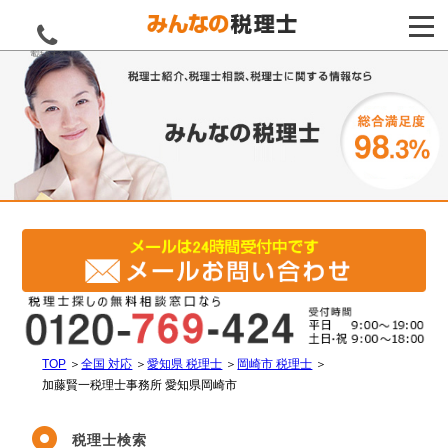
電話をする
TOP
＞
全国 対応
＞
愛知県 税理士
＞
岡崎市 税理士
＞
加藤賢一税理士事務所 愛知県岡崎市
税理士検索