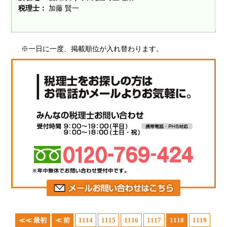
税理士：
加藤 賢一
※一日に一度、掲載順位が入れ替わります。
≪≪ 最初
≪ 前
1114
1115
1116
1117
1118
1119