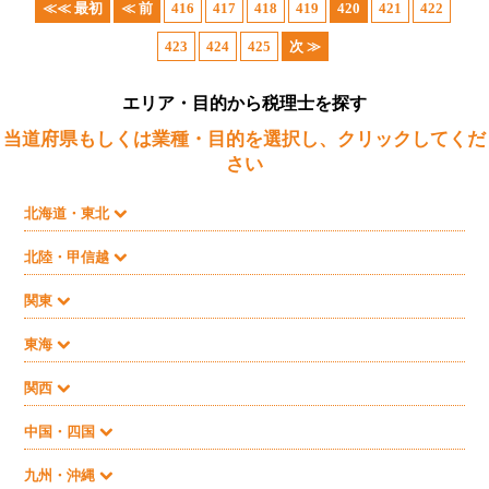
≪≪ 最初
≪ 前
416
417
418
419
420
421
422
423
424
425
次 ≫
エリア・目的から税理士を探す
当道府県もしくは業種・目的を選択し、クリックしてくだ
さい
北海道・東北
北陸・甲信越
関東
東海
関西
中国・四国
九州・沖縄