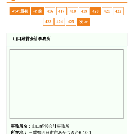
≪≪ 最初
≪ 前
416
417
418
419
420
421
422
423
424
425
次 ≫
山口経営会計事務所
事務所名：
山口経営会計事務所
所在地：
三重県四日市市あかつき台6-10-1