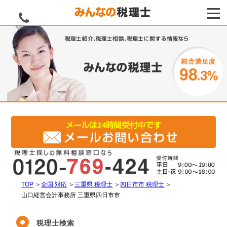
電話をする
TOP
＞
全国 対応
＞
三重県 税理士
＞
四日市市 税理士
＞
山口経営会計事務所 三重県四日市市
税理士検索