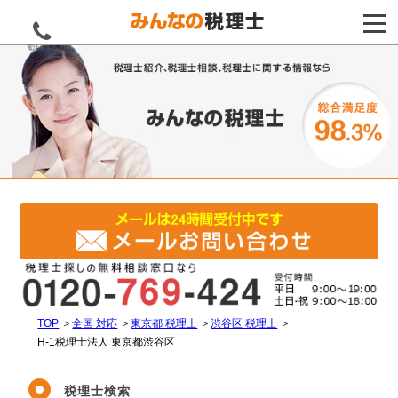
電話をする
TOP
＞
全国 対応
＞
東京都 税理士
＞
渋谷区 税理士
＞
H-1税理士法人 東京都渋谷区
税理士検索