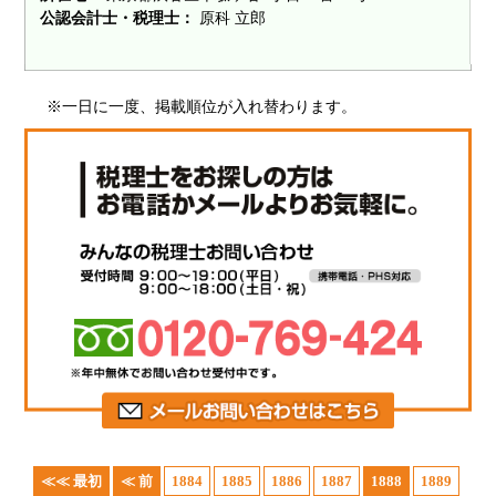
公認会計士・税理士：
原科 立郎
※一日に一度、掲載順位が入れ替わります。
≪≪ 最初
≪ 前
1884
1885
1886
1887
1888
1889