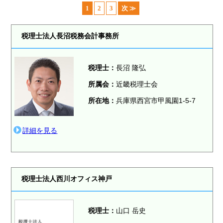
1
2
3
次 ≫
税理士法人長沼税務会計事務所
税理士
：
長沼 隆弘
所属会：
近畿税理士会
所在地：
兵庫県西宮市甲風園1-5-7
詳細を見る
税理士法人西川オフィス神戸
税理士
：
山口 岳史