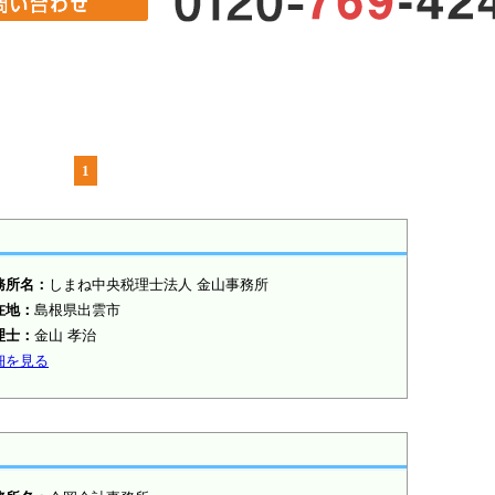
1
務所名：
しまね中央税理士法人 金山事務所
在地：
島根県出雲市
理士
：
金山 孝治
細を見る