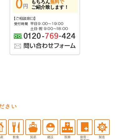
もちろん
無料で
ご紹介致します！
ださい
動産
飲食
貿易
建設
医療
接骨・
製造