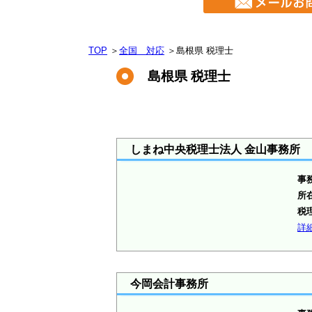
TOP
＞
全国 対応
＞
島根県 税理士
島根県 税理士
しまね中央税理士法人 金山事務所
事
所
税
詳
今岡会計事務所