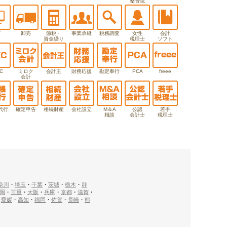
整骨院
T
卸売
節税・
事業承継
税務調査
女性
会計
資金繰り
税理士
ソフト
C
ミロク
会計王
財務応援
勘定奉行
PCA
freee
会計
代行
確定申告
相続財産
会社設立
M＆A
公認
若手
相談
会計士
税理士
奈川
・
埼玉
・
千葉
・
茨城
・
栃木
・
群
岡
・
三重
・
大阪
・
兵庫
・
京都
・
滋賀
・
・
愛媛
・
高知
・
福岡
・
佐賀
・
長崎
・
熊