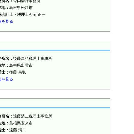
務所名：
今岡会計事務所
在地：
島根県松江市
認会計士・税理士
今岡 正一
細を見る
務所名：
後藤昌弘税理士事務所
在地：
島根県出雲市
理士
：
後藤 昌弘
細を見る
務所名：
遠藤清二税理士事務所
在地：
島根県安来市
理士
：
遠藤 清二