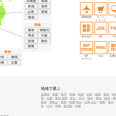
国際税務
ネット
I
ショップ
弥生会計
JDL
TK
MF
mac
記帳
クラウド
地域で選ぶ
北海道
・
青森
・
岩手
・
宮城
・
秋田
・
山形
・
福島
・
東京
・
神
馬
・
山梨
・
新潟
長野
・
富山
・
石川
・
福井
・
愛知
・
岐阜
・
静
奈良
・
和歌山
・
鳥取
・
島根
岡山
・
広島
山口
・
徳島
・
香川
本
・
大分
・
宮崎
・
鹿児島
・
沖縄