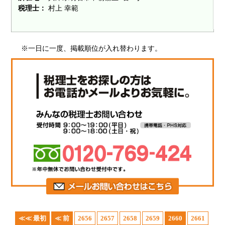
税理士：
村上 幸範
※一日に一度、掲載順位が入れ替わります。
≪≪ 最初
≪ 前
2656
2657
2658
2659
2660
2661