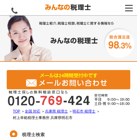
電話をする
TOP
＞
全国 対応
＞
兵庫県 税理士
＞
明石市 税理士
＞
村上幸範税理士事務所 兵庫県明石市
税理士検索