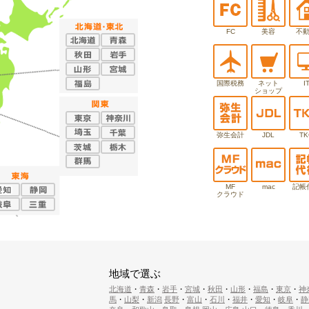
FC
美容
不
国際税務
ネット
I
ショップ
弥生会計
JDL
TK
MF
mac
記帳
クラウド
地域で選ぶ
北海道
・
青森
・
岩手
・
宮城
・
秋田
・
山形
・
福島
・
東京
・
神
馬
・
山梨
・
新潟
長野
・
富山
・
石川
・
福井
・
愛知
・
岐阜
・
静