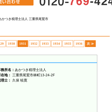
あかつき税理士法人 三重県尾鷲市
929
1930
1931
1932
1933
1934
1935
1936
次 ≫
事務所名：
あかつき税理士法人
所在地：
三重県尾鷲市林町13-24-2F
税理士：
久保 暁寛