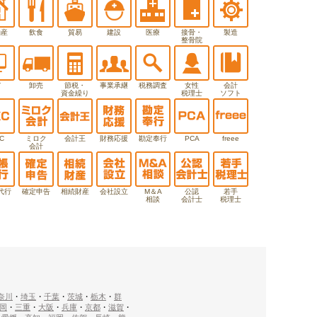
動産
飲食
貿易
建設
医療
接骨・
製造
整骨院
T
卸売
節税・
事業承継
税務調査
女性
会計
資金繰り
税理士
ソフト
C
ミロク
会計王
財務応援
勘定奉行
PCA
freee
会計
代行
確定申告
相続財産
会社設立
M＆A
公認
若手
相談
会計士
税理士
奈川
・
埼玉
・
千葉
・
茨城
・
栃木
・
群
岡
・
三重
・
大阪
・
兵庫
・
京都
・
滋賀
・