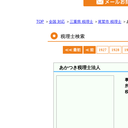
TOP
＞
全国 対応
＞
三重県 税理士
＞
尾鷲市 税理士
＞
税理士検索
≪≪ 最初
≪ 前
1927
1928
1
あかつき税理士法人