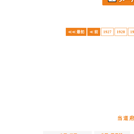
≪≪ 最初
≪ 前
1927
1928
1
当道