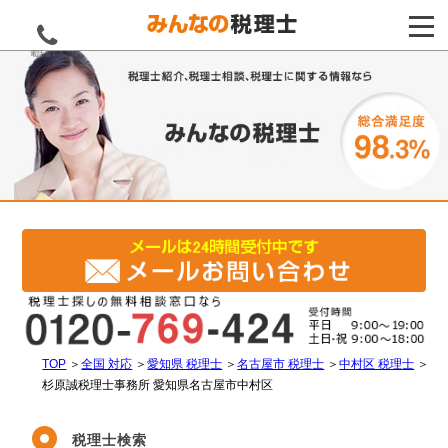
電話をする
TOP
＞
全国 対応
＞
愛知県 税理士
＞
名古屋市 税理士
＞
中村区 税理士
＞
杉原誠税理士事務所 愛知県名古屋市中村区
税理士検索