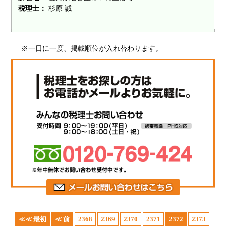
税理士：
杉原 誠
※一日に一度、掲載順位が入れ替わります。
≪≪ 最初
≪ 前
2368
2369
2370
2371
2372
2373