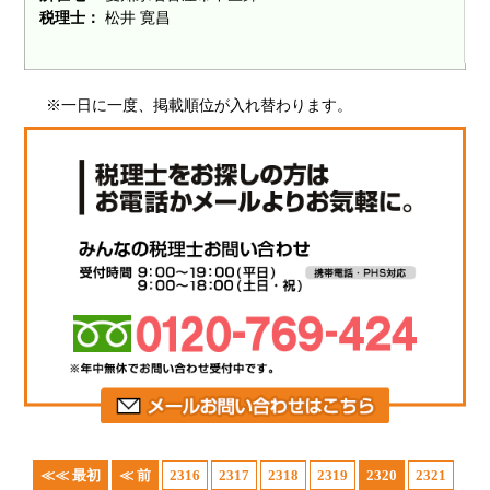
税理士：
松井 寛昌
※一日に一度、掲載順位が入れ替わります。
≪≪ 最初
≪ 前
2316
2317
2318
2319
2320
2321