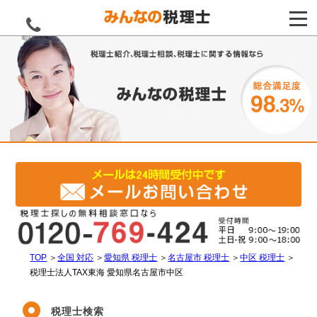
電話をする
TOP
＞
全国 対応
＞
愛知県 税理士
＞
名古屋市 税理士
＞
中区 税理士
＞
税理士法人TAX東海 愛知県名古屋市中区
税理士検索