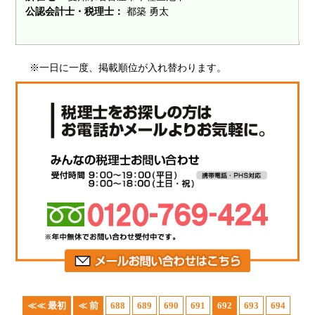
公認会計士・税理士：
都築 勇太
※一日に一度、掲載順位が入れ替わります。
≪≪ 最初
≪ 前
688
689
690
691
692
693
694