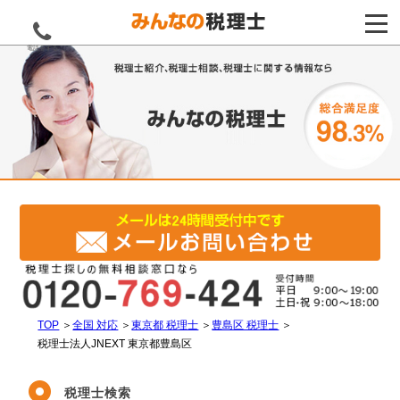
電話をする
TOP
＞
全国 対応
＞
東京都 税理士
＞
豊島区 税理士
＞
税理士法人JNEXT 東京都豊島区
税理士検索