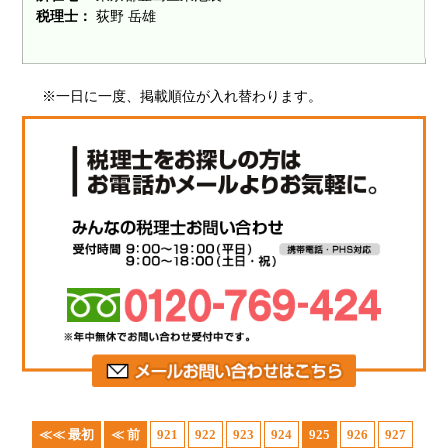
税理士：
荻野 岳雄
※一日に一度、掲載順位が入れ替わります。
≪≪ 最初
≪ 前
921
922
923
924
925
926
927