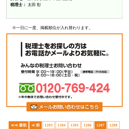
税理士：
太田 彰
※一日に一度、掲載順位が入れ替わります。
≪≪ 最初
≪ 前
1203
1204
1205
1206
1207
1208