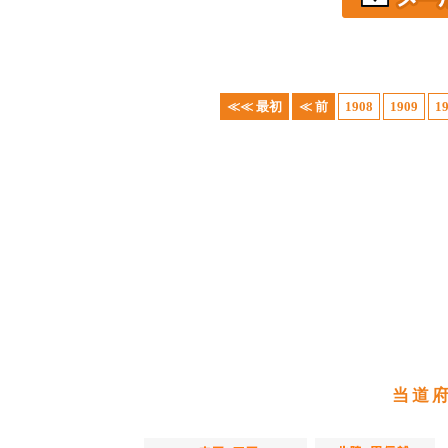
≪≪ 最初
≪ 前
1908
1909
1
当道