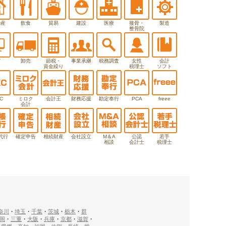
動産
飲食
貿易
建設
医療
接骨・
製造
整骨院
T
卸売
節税・
事業承継
税務調査
女性
会計
資金繰り
税理士
ソフト
C
ミロク
会計王
財務応援
勘定奉行
PCA
freee
会計
代行
確定申告
相続財産
会社設立
M＆A
公認
若手
相談
会計士
税理士
奈川
・
埼玉
・
千葉
・
茨城
・
栃木
・
群
岡
・
三重
・
大阪
・
兵庫
・
京都
・
滋賀
・