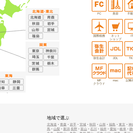
FC
美容
不
国際税務
ネット
I
ショップ
弥生会計
JDL
TK
MF
mac
記帳
クラウド
地域で選ぶ
北海道
・
青森
・
岩手
・
宮城
・
秋田
・
山形
・
福島
・
東京
・
神
馬
・
山梨
・
新潟
長野
・
富山
・
石川
・
福井
・
愛知
・
岐阜
・
静