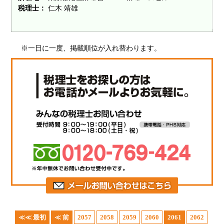
税理士：
仁木 靖雄
※一日に一度、掲載順位が入れ替わります。
≪≪ 最初
≪ 前
2057
2058
2059
2060
2061
2062