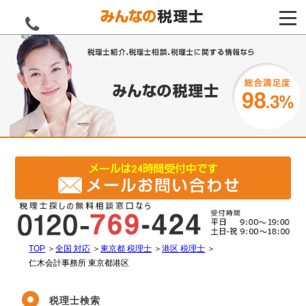
電話をする
TOP
＞
全国 対応
＞
東京都 税理士
＞
港区 税理士
＞
仁木会計事務所 東京都港区
税理士検索