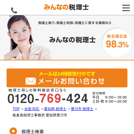
電話をする
TOP
＞
全国 対応
＞
愛知県 税理士
＞
豊川市 税理士
＞
板倉真税理士事務所 愛知県豊川市
税理士検索