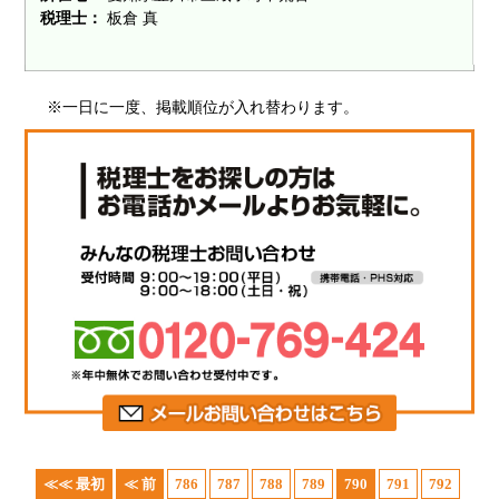
税理士：
板倉 真
※一日に一度、掲載順位が入れ替わります。
≪≪ 最初
≪ 前
786
787
788
789
790
791
792