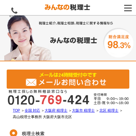
電話をする
TOP
＞
全国 対応
＞
大阪府 税理士
＞
大阪市 税理士
＞
北区 税理士
＞
高山税理士事務所 大阪府大阪市北区
税理士検索