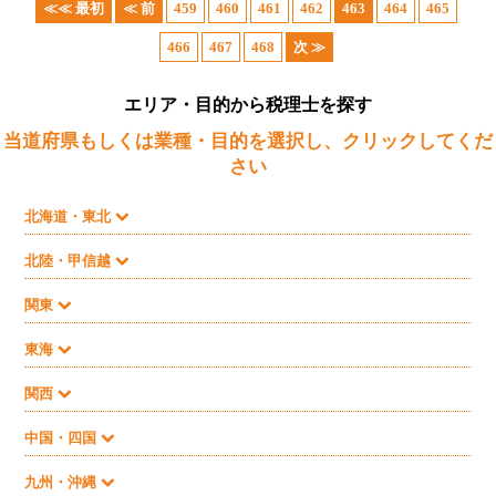
≪≪ 最初
≪ 前
459
460
461
462
463
464
465
466
467
468
次 ≫
エリア・目的から税理士を探す
当道府県もしくは業種・目的を選択し、クリックしてくだ
さい
北海道・東北
北陸・甲信越
関東
東海
関西
中国・四国
九州・沖縄