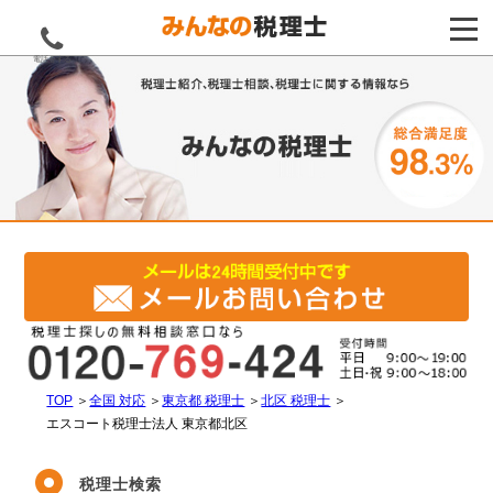
電話をする
TOP
＞
全国 対応
＞
東京都 税理士
＞
北区 税理士
＞
エスコート税理士法人 東京都北区
税理士検索