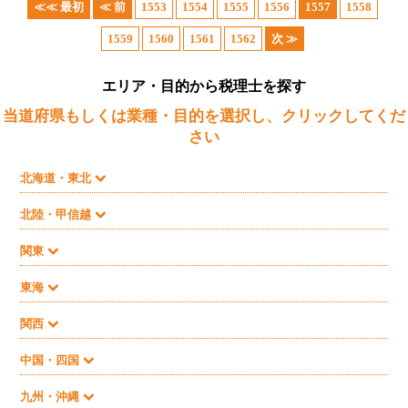
≪≪ 最初
≪ 前
1553
1554
1555
1556
1557
1558
1559
1560
1561
1562
次 ≫
エリア・目的から税理士を探す
当道府県もしくは業種・目的を選択し、クリックしてくだ
さい
北海道・東北
北陸・甲信越
関東
東海
関西
中国・四国
九州・沖縄