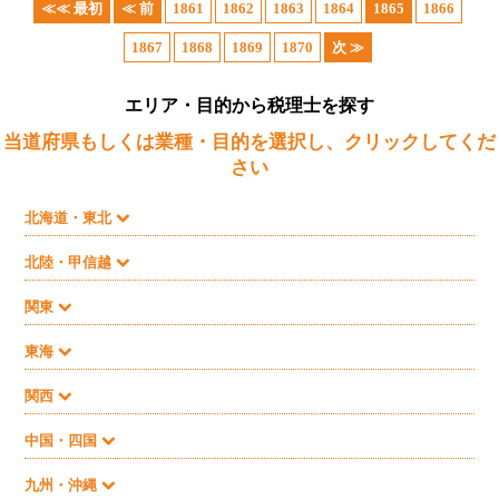
≪≪ 最初
≪ 前
1861
1862
1863
1864
1865
1866
1867
1868
1869
1870
次 ≫
エリア・目的から税理士を探す
当道府県もしくは業種・目的を選択し、クリックしてくだ
さい
北海道・東北
北陸・甲信越
関東
東海
関西
中国・四国
九州・沖縄