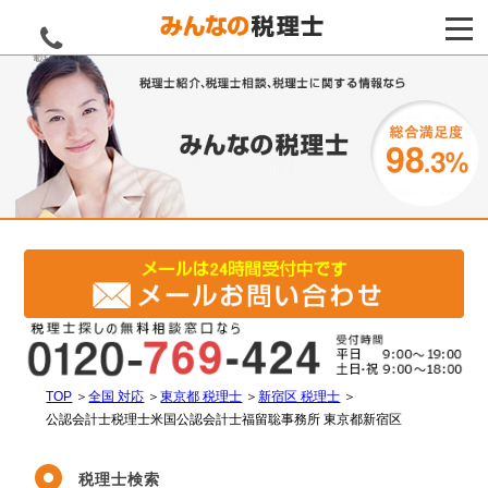
電話をする
TOP
＞
全国 対応
＞
東京都 税理士
＞
新宿区 税理士
＞
公認会計士税理士米国公認会計士福留聡事務所 東京都新宿区
税理士検索