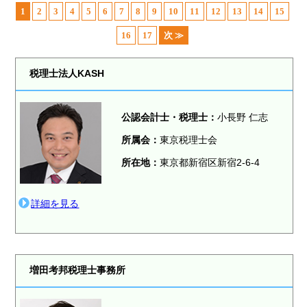
1
2
3
4
5
6
7
8
9
10
11
12
13
14
15
16
17
次 ≫
税理士法人KASH
公認会計士・税理士：
小長野 仁志
所属会：
東京税理士会
所在地：
東京都新宿区新宿2-6-4
詳細を見る
増田考邦税理士事務所