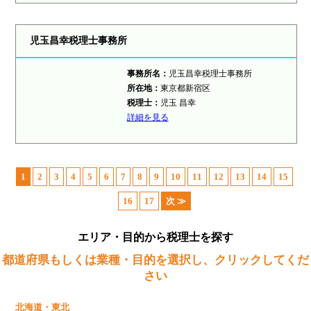
児玉昌幸税理士事務所
事務所名：
児玉昌幸税理士事務所
所在地：
東京都新宿区
税理士：
児玉 昌幸
詳細を見る
1
2
3
4
5
6
7
8
9
10
11
12
13
14
15
16
17
次 ≫
エリア・目的から税理士を探す
都道府県もしくは業種・目的を選択し、クリックしてくだ
さい
北海道・東北