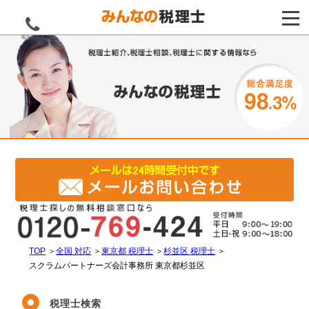
電話をする
TOP
＞
全国 対応
＞
東京都 税理士
＞
杉並区 税理士
＞
スクラムパートナーズ会計事務所 東京都杉並区
税理士検索