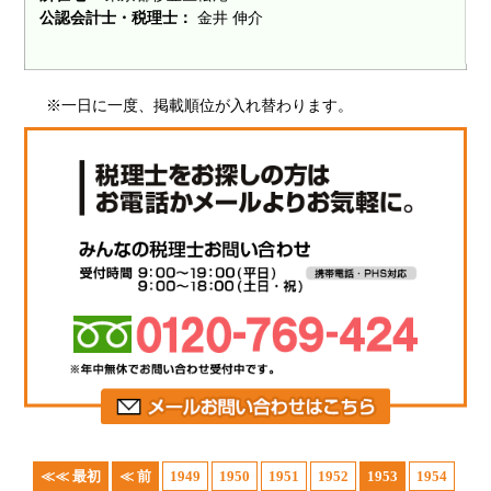
公認会計士・税理士：
金井 伸介
※一日に一度、掲載順位が入れ替わります。
≪≪ 最初
≪ 前
1949
1950
1951
1952
1953
1954