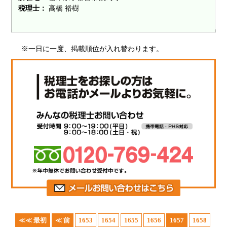
税理士：
高橋 裕樹
※一日に一度、掲載順位が入れ替わります。
≪≪ 最初
≪ 前
1653
1654
1655
1656
1657
1658