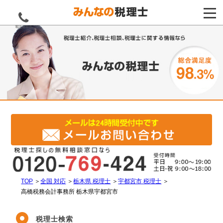
電話をする
TOP
＞
全国 対応
＞
栃木県 税理士
＞
宇都宮市 税理士
＞
高橋税務会計事務所 栃木県宇都宮市
税理士検索