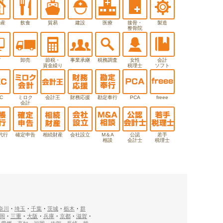
動産
飲食
貿易
建設
医療
接骨・
製造
整骨院
T
卸売
節税・
事業承継
税務調査
女性
会計
資金繰り
税理士
ソフト
C
ミロク
会計王
財務応援
勘定奉行
PCA
freee
会計
代行
確定申告
相続財産
会社設立
M＆A
公認
若手
相談
会計士
税理士
奈川
・
埼玉
・
千葉
・
茨城
・
栃木
・
群
岡
・
三重
・
大阪
・
兵庫
・
京都
・
滋賀
・