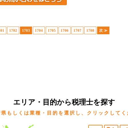
701
1702
1703
1704
1705
1706
1707
1708
次 ≫
エリア・目的から税理士を探す
府県もしくは業種・目的を選択し、クリックしてく