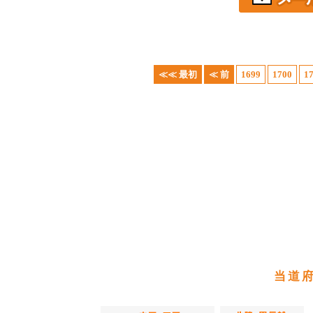
≪≪ 最初
≪ 前
1699
1700
1
当道