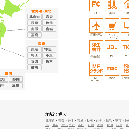
FC
美容
不
国際税務
ネット
I
ショップ
弥生会計
JDL
TK
MF
mac
記帳
クラウド
地域で選ぶ
北海道
・
青森
・
岩手
・
宮城
・
秋田
・
山形
・
福島
・
東京
・
神
馬
・
山梨
・
新潟
長野
・
富山
・
石川
・
福井
・
愛知
・
岐阜
・
静