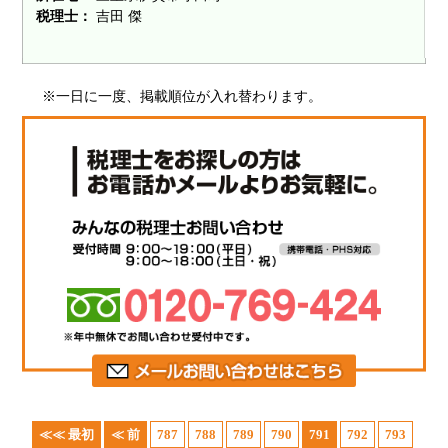
税理士：
吉田 傑
※一日に一度、掲載順位が入れ替わります。
≪≪ 最初
≪ 前
787
788
789
790
791
792
793