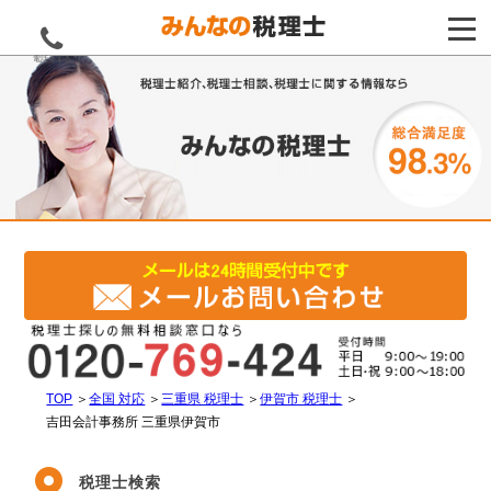
電話をする
TOP
＞
全国 対応
＞
三重県 税理士
＞
伊賀市 税理士
＞
吉田会計事務所 三重県伊賀市
税理士検索