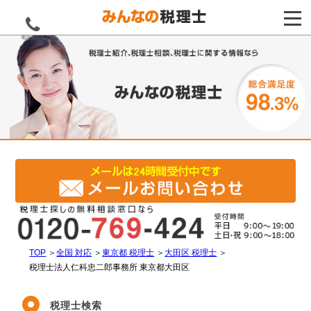
電話をする
TOP
＞
全国 対応
＞
東京都 税理士
＞
大田区 税理士
＞
税理士法人仁科忠二郎事務所 東京都大田区
税理士検索