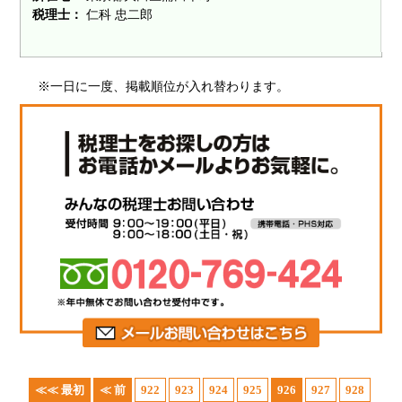
税理士：
仁科 忠二郎
※一日に一度、掲載順位が入れ替わります。
≪≪ 最初
≪ 前
922
923
924
925
926
927
928