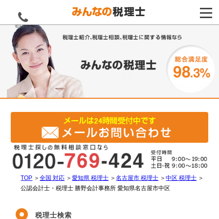
電話をする
TOP
＞
全国 対応
＞
愛知県 税理士
＞
名古屋市 税理士
＞
中区 税理士
＞
公認会計士・税理士 勝野会計事務所 愛知県名古屋市中区
税理士検索