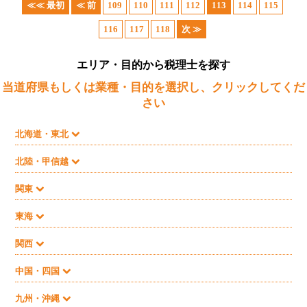
≪≪ 最初
≪ 前
109
110
111
112
113
114
115
116
117
118
次 ≫
エリア・目的から税理士を探す
当道府県もしくは業種・目的を選択し、クリックしてくだ
さい
北海道・東北
北陸・甲信越
関東
東海
関西
中国・四国
九州・沖縄