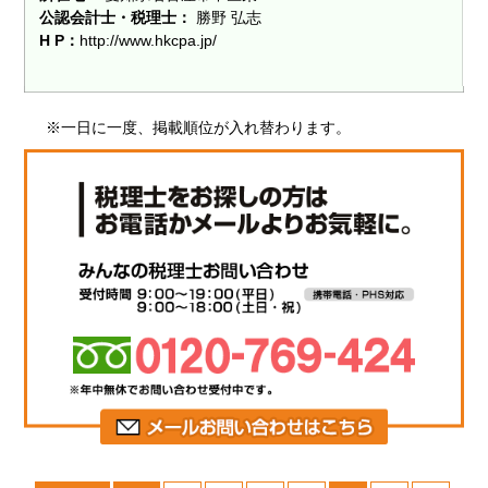
公認会計士・税理士：
勝野 弘志
H P：
http://www.hkcpa.jp/
※一日に一度、掲載順位が入れ替わります。