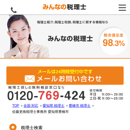
電話をする
TOP
＞
全国 対応
＞
愛知県 税理士
＞
豊橋市 税理士
＞
佐藤吏南税理士事務所 愛知県豊橋市
税理士検索