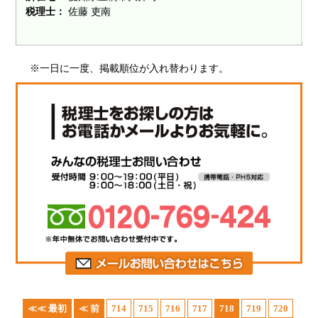
税理士：
佐藤 吏南
※一日に一度、掲載順位が入れ替わります。
≪≪ 最初
≪ 前
714
715
716
717
718
719
720