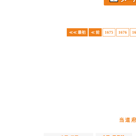
≪≪ 最初
≪ 前
1675
1676
1
当道