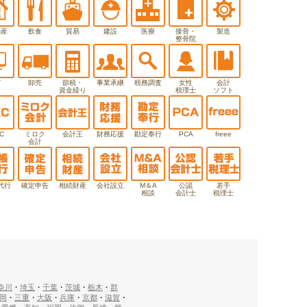
動産
飲食
貿易
建設
医療
接骨・
製造
整骨院
T
卸売
節税・
事業承継
税務調査
女性
会計
資金繰り
税理士
ソフト
C
ミロク
会計王
財務応援
勘定奉行
PCA
freee
会計
代行
確定申告
相続財産
会社設立
M＆A
公認
若手
相談
会計士
税理士
奈川
・
埼玉
・
千葉
・
茨城
・
栃木
・
群
岡
・
三重
・
大阪
・
兵庫
・
京都
・
滋賀
・