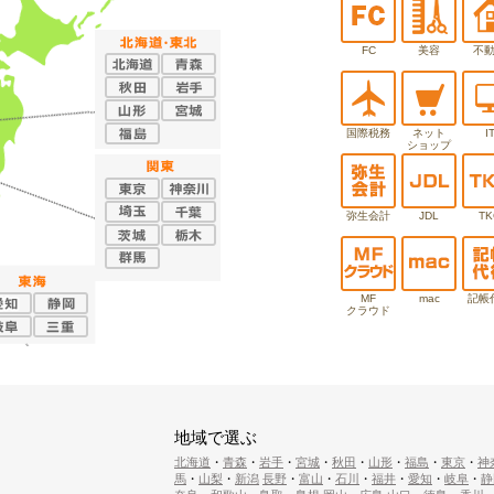
FC
美容
不
国際税務
ネット
I
ショップ
弥生会計
JDL
TK
MF
mac
記帳
クラウド
地域で選ぶ
北海道
・
青森
・
岩手
・
宮城
・
秋田
・
山形
・
福島
・
東京
・
神
馬
・
山梨
・
新潟
長野
・
富山
・
石川
・
福井
・
愛知
・
岐阜
・
静