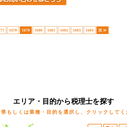
677
1678
1679
1680
1681
1682
1683
1684
次 ≫
エリア・目的から税理士を探す
府県もしくは業種・目的を選択し、クリックしてく