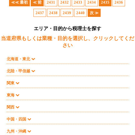
≪≪ 最初
≪ 前
2431
2432
2433
2434
2435
2436
2437
2438
2439
2440
次 ≫
エリア・目的から税理士を探す
当道府県もしくは業種・目的を選択し、クリックしてくだ
さい
北海道・東北
北陸・甲信越
関東
東海
関西
中国・四国
九州・沖縄