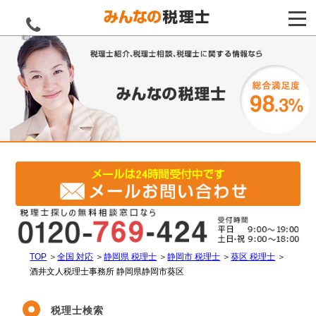
電話をする
TOP
＞
全国 対応
＞
静岡県 税理士
＞
静岡市 税理士
＞
葵区 税理士
＞
酒井文人税理士事務所 静岡県静岡市葵区
税理士検索