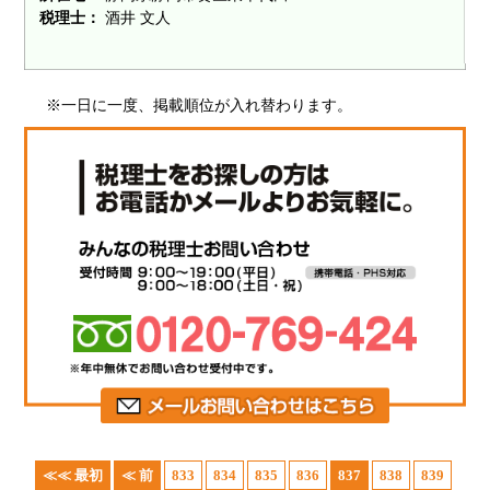
税理士：
酒井 文人
※一日に一度、掲載順位が入れ替わります。
≪≪ 最初
≪ 前
833
834
835
836
837
838
839