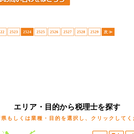
522
2523
2524
2525
2526
2527
2528
2529
次 ≫
エリア・目的から税理士を探す
府県もしくは業種・目的を選択し、クリックしてく