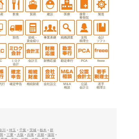
動産
飲食
貿易
建設
医療
接骨・
製造
整骨院
T
卸売
節税・
事業承継
税務調査
女性
会計
資金繰り
税理士
ソフト
C
ミロク
会計王
財務応援
勘定奉行
PCA
freee
会計
代行
確定申告
相続財産
会社設立
M＆A
公認
若手
相談
会計士
税理士
奈川
・
埼玉
・
千葉
・
茨城
・
栃木
・
群
岡
・
三重
・
大阪
・
兵庫
・
京都
・
滋賀
・