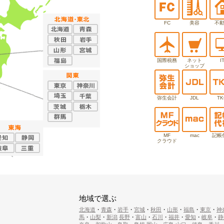
FC
美容
不
国際税務
ネット
I
ショップ
弥生会計
JDL
TK
MF
mac
記帳
クラウド
地域で選ぶ
北海道
・
青森
・
岩手
・
宮城
・
秋田
・
山形
・
福島
・
東京
・
神
馬
・
山梨
・
新潟
長野
・
富山
・
石川
・
福井
・
愛知
・
岐阜
・
静