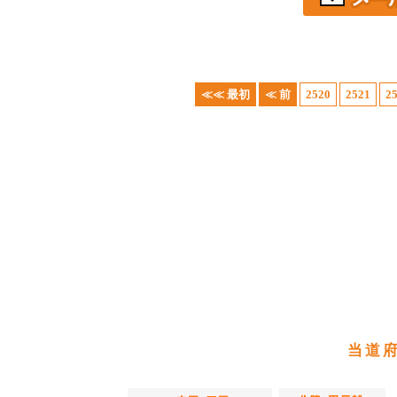
≪≪ 最初
≪ 前
2520
2521
2
当道