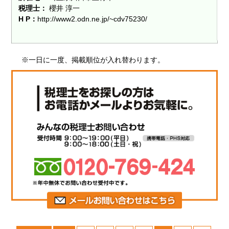
税理士：
櫻井 淳一
H P：
http://www2.odn.ne.jp/~cdv75230/
※一日に一度、掲載順位が入れ替わります。