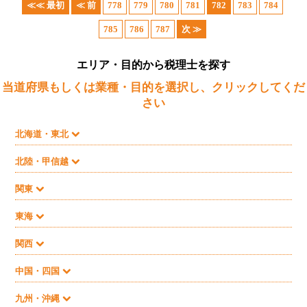
≪≪ 最初
≪ 前
778
779
780
781
782
783
784
785
786
787
次 ≫
エリア・目的から税理士を探す
当道府県もしくは業種・目的を選択し、クリックしてくだ
さい
北海道・東北
北陸・甲信越
関東
東海
関西
中国・四国
九州・沖縄