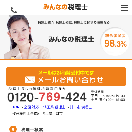
電話をする
TOP
＞
全国 対応
＞
埼玉県 税理士
＞
川口市 税理士
＞
櫻井税理士事務所 埼玉県川口市
税理士検索