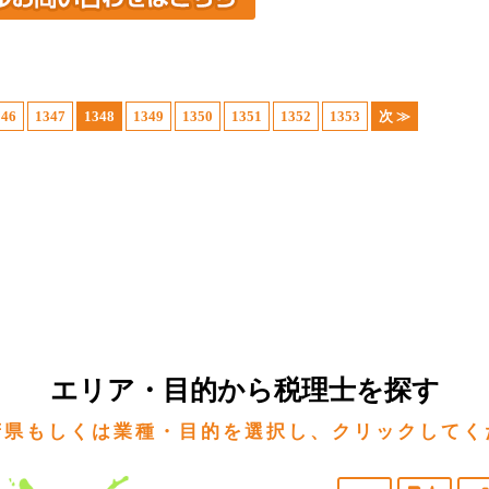
346
1347
1348
1349
1350
1351
1352
1353
次 ≫
エリア・目的から税理士を探す
府県もしくは業種・目的を選択し、クリックしてく