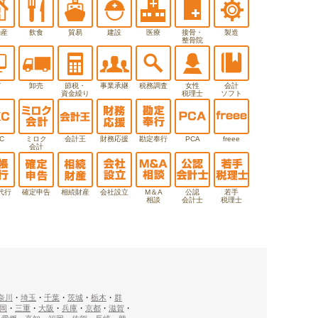
動産
飲食
貿易
建設
医療
接骨・
製造
整骨院
T
卸売
節税・
事業承継
税務調査
女性
会計
資金繰り
税理士
ソフト
C
ミロク
会計王
財務応援
勘定奉行
PCA
freee
会計
代行
確定申告
相続財産
会社設立
M＆A
公認
若手
相談
会計士
税理士
奈川
・
埼玉
・
千葉
・
茨城
・
栃木
・
群
岡
・
三重
・
大阪
・
兵庫
・
京都
・
滋賀
・