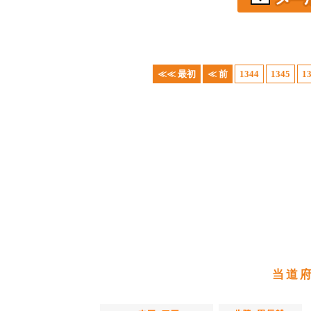
≪≪ 最初
≪ 前
1344
1345
1
当道