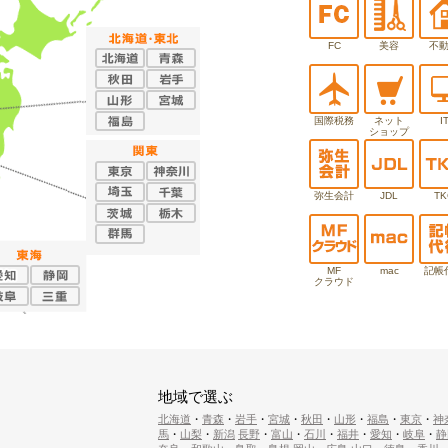
FC
美容
不
国際税務
ネット
I
ショップ
弥生会計
JDL
TK
MF
mac
記帳
クラウド
地域で選ぶ
北海道
・
青森
・
岩手
・
宮城
・
秋田
・
山形
・
福島
・
東京
・
神
馬
・
山梨
・
新潟
長野
・
富山
・
石川
・
福井
・
愛知
・
岐阜
・
静