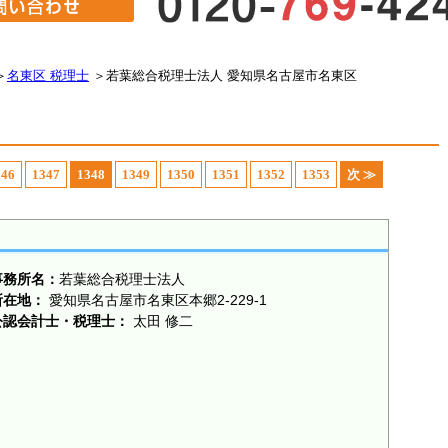
＞
名東区 税理士
＞
若葉総合税理士法人 愛知県名古屋市名東区
346
1347
1348
1349
1350
1351
1352
1353
次 ≫
事務所名：
若葉総合税理士法人
所在地：
愛知県名古屋市名東区本郷2-229-1
公認会計士・税理士：
太田 修二