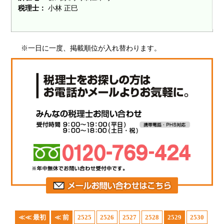
税理士：
小林 正巳
※一日に一度、掲載順位が入れ替わります。
≪≪ 最初
≪ 前
2525
2526
2527
2528
2529
2530