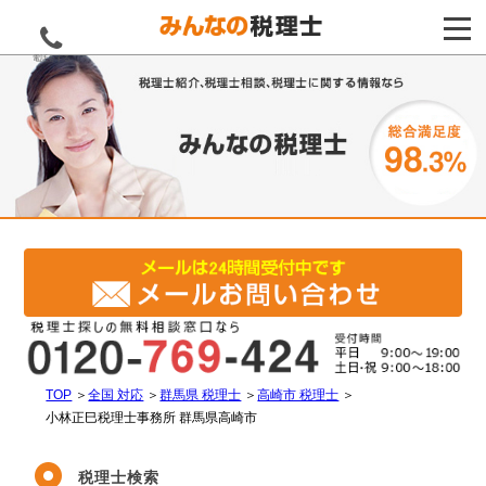
電話をする
TOP
＞
全国 対応
＞
群馬県 税理士
＞
高崎市 税理士
＞
小林正巳税理士事務所 群馬県高崎市
税理士検索