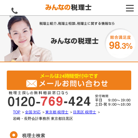
電話をする
TOP
＞
全国 対応
＞
東京都 税理士
＞
目黒区 税理士
＞
岩崎・長野会計事務所 東京都目黒区
税理士検索