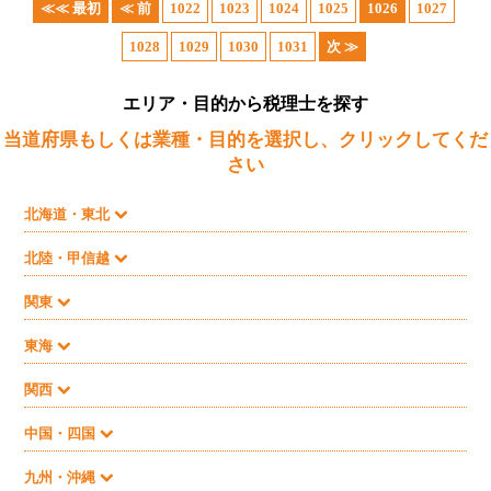
≪≪ 最初
≪ 前
1022
1023
1024
1025
1026
1027
1028
1029
1030
1031
次 ≫
エリア・目的から税理士を探す
当道府県もしくは業種・目的を選択し、クリックしてくだ
さい
北海道・東北
北陸・甲信越
関東
東海
関西
中国・四国
九州・沖縄