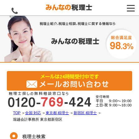
電話をする
TOP
＞
全国 対応
＞
東京都 税理士
＞
新宿区 税理士
＞
堀越会計事務所 東京都新宿区
税理士検索