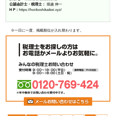
公認会計士・税理士：
堀越 伸一
H P：
https://horikoshikaikei.xyz/
※一日に一度、掲載順位が入れ替わります。