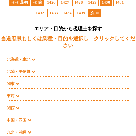
≪≪ 最初
≪ 前
1426
1427
1428
1429
1430
1431
1432
1433
1434
1435
次 ≫
エリア・目的から税理士を探す
当道府県もしくは業種・目的を選択し、クリックしてくだ
さい
北海道・東北
北陸・甲信越
関東
東海
関西
中国・四国
九州・沖縄