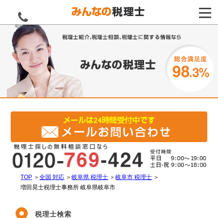
電話をする
TOP
＞
全国 対応
＞
岐阜県 税理士
＞
岐阜市 税理士
＞
増田晃士税理士事務所 岐阜県岐阜市
税理士検索