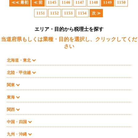
≪≪ 最初
≪ 前
1145
1146
1147
1148
1149
1150
1151
1152
1153
1154
次 ≫
エリア・目的から税理士を探す
当道府県もしくは業種・目的を選択し、クリックしてくだ
さい
北海道・東北
北陸・甲信越
関東
東海
関西
中国・四国
九州・沖縄