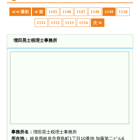
≪≪ 最初
≪ 前
1145
1146
1147
1148
1149
1150
1151
1152
1153
1154
次 ≫
増田晃士税理士事務所
事務所名：
増田晃士税理士事務所
所在地：
岐阜県岐阜市鹿島町1丁目10番地 加藤第二ビル6