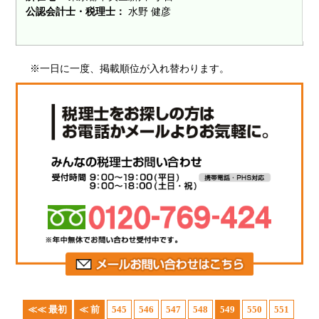
公認会計士・税理士：
水野 健彦
※一日に一度、掲載順位が入れ替わります。
≪≪ 最初
≪ 前
545
546
547
548
549
550
551