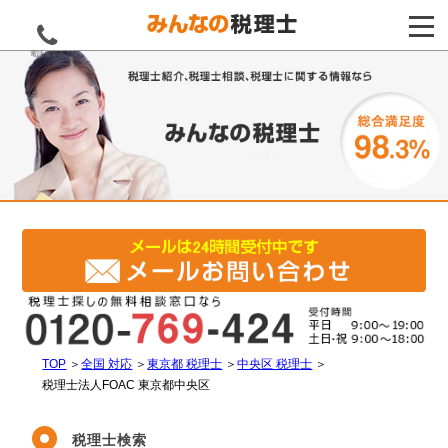
電話をする
TOP
＞
全国 対応
＞
東京都 税理士
＞
中央区 税理士
＞
税理士法人FOAC 東京都中央区
税理士検索