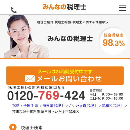
電話をする
TOP
＞
全国 対応
＞
埼玉県 税理士
＞
さいたま市 税理士
＞
浦和区 税理士
＞
荒川税理士事務所 埼玉県さいたま市浦和区
税理士検索