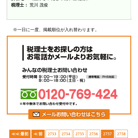
税理士：
荒川 茂俊
※一日に一度、掲載順位が入れ替わります。
≪≪ 最初
≪ 前
2753
2754
2755
2756
2757
2758