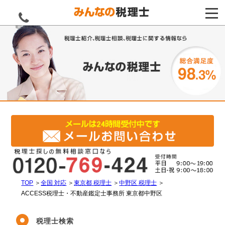
電話をする
TOP
＞
全国 対応
＞
東京都 税理士
＞
中野区 税理士
＞
ACCESS税理士・不動産鑑定士事務所 東京都中野区
税理士検索