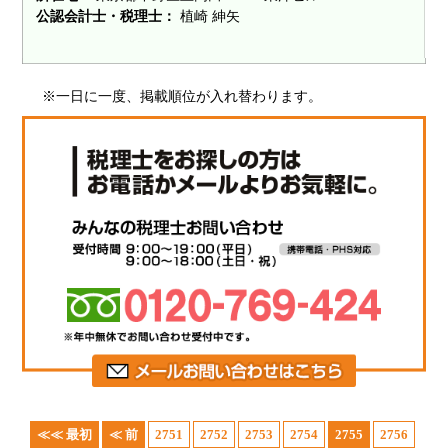
公認会計士・税理士：
植崎 紳矢
※一日に一度、掲載順位が入れ替わります。
≪≪ 最初
≪ 前
2751
2752
2753
2754
2755
2756