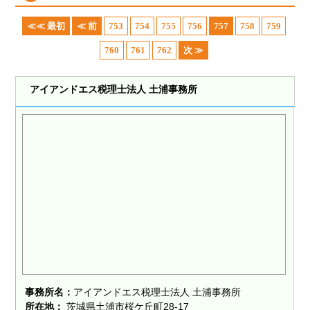
≪≪ 最初
≪ 前
753
754
755
756
757
758
759
760
761
762
次 ≫
アイアンドエス税理士法人 土浦事務所
事務所名：
アイアンドエス税理士法人 土浦事務所
所在地：
茨城県土浦市桜ケ丘町28-17