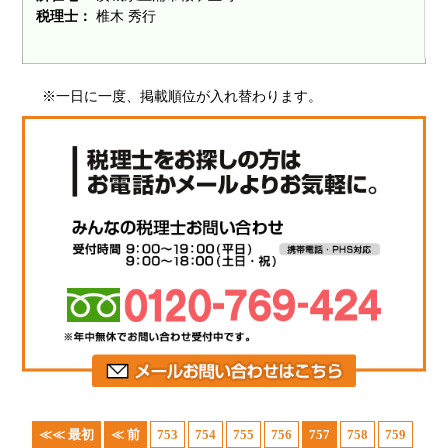
税理士：
椎木 秀行
※一日に一度、掲載順位が入れ替わります。
≪≪ 最初
≪ 前
753
754
755
756
757
758
759