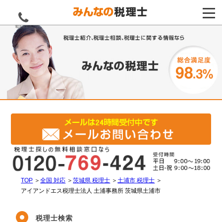
電話をする
TOP
＞
全国 対応
＞
茨城県 税理士
＞
土浦市 税理士
＞
アイアンドエス税理士法人 土浦事務所 茨城県土浦市
税理士検索