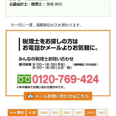
公認会計士・税理士：
曽根 和代
※一日に一度、掲載順位が入れ替わります。
≪≪ 最初
≪ 前
2410
2411
2412
2413
2414
2415