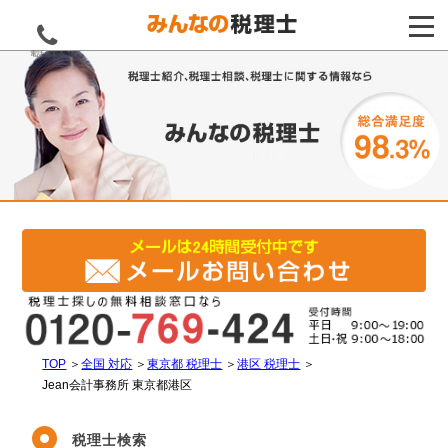
電話をする
TOP
＞
全国 対応
＞
東京都 税理士
＞
港区 税理士
＞
Jean会計事務所 東京都港区
税理士検索