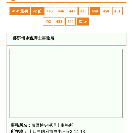
≪≪ 最初
≪ 前
445
446
447
448
449
450
451
452
453
454
次 ≫
藤野博史税理士事務所
事務所名：
藤野博史税理士事務所
所在地：
山口県防府市自由ヶ丘3-14-13