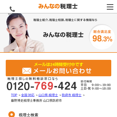
電話をする
TOP
＞
全国 対応
＞
山口県 税理士
＞
防府市 税理士
＞
藤野博史税理士事務所 山口県防府市
税理士検索