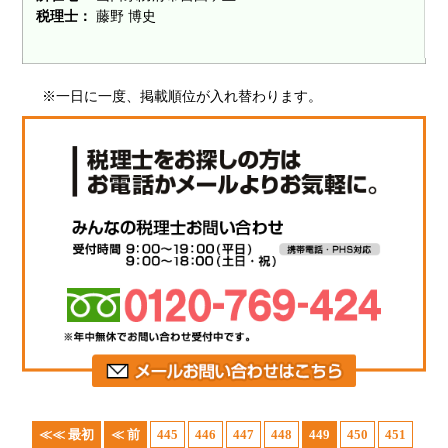
税理士：
藤野 博史
※一日に一度、掲載順位が入れ替わります。
≪≪ 最初
≪ 前
445
446
447
448
449
450
451