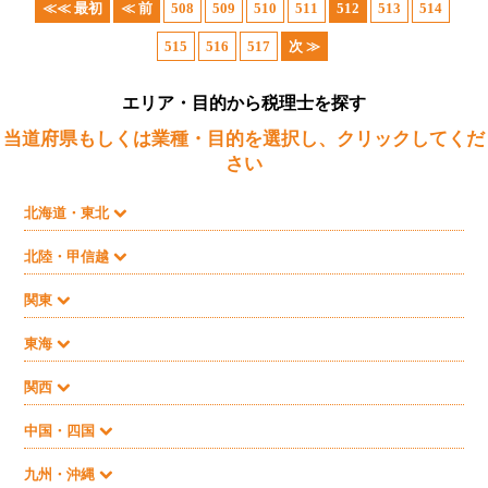
≪≪ 最初
≪ 前
508
509
510
511
512
513
514
515
516
517
次 ≫
エリア・目的から税理士を探す
当道府県もしくは業種・目的を選択し、クリックしてくだ
さい
北海道・東北
北陸・甲信越
関東
東海
関西
中国・四国
九州・沖縄