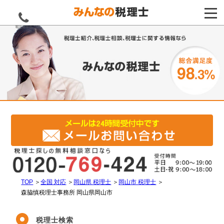
電話をする
TOP
＞
全国 対応
＞
岡山県 税理士
＞
岡山市 税理士
＞
森脇慎税理士事務所 岡山県岡山市
税理士検索