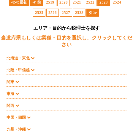
≪≪ 最初
≪ 前
2519
2520
2521
2522
2523
2524
2525
2526
2527
2528
次 ≫
エリア・目的から税理士を探す
当道府県もしくは業種・目的を選択し、クリックしてくだ
さい
北海道・東北
北陸・甲信越
関東
東海
関西
中国・四国
九州・沖縄