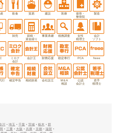
動産
飲食
貿易
建設
医療
接骨・
製造
整骨院
T
卸売
節税・
事業承継
税務調査
女性
会計
資金繰り
税理士
ソフト
C
ミロク
会計王
財務応援
勘定奉行
PCA
freee
会計
代行
確定申告
相続財産
会社設立
M＆A
公認
若手
相談
会計士
税理士
奈川
・
埼玉
・
千葉
・
茨城
・
栃木
・
群
岡
・
三重
・
大阪
・
兵庫
・
京都
・
滋賀
・