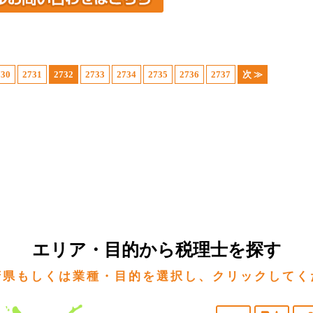
730
2731
2732
2733
2734
2735
2736
2737
次 ≫
エリア・目的から税理士を探す
府県もしくは業種・目的を選択し、クリックしてく