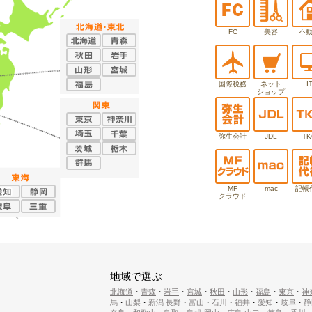
FC
美容
不
国際税務
ネット
I
ショップ
弥生会計
JDL
TK
MF
mac
記帳
クラウド
地域で選ぶ
北海道
・
青森
・
岩手
・
宮城
・
秋田
・
山形
・
福島
・
東京
・
神
馬
・
山梨
・
新潟
長野
・
富山
・
石川
・
福井
・
愛知
・
岐阜
・
静