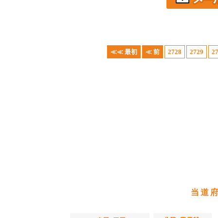
≪≪ 最初
≪ 前
2728
2729
2
当道