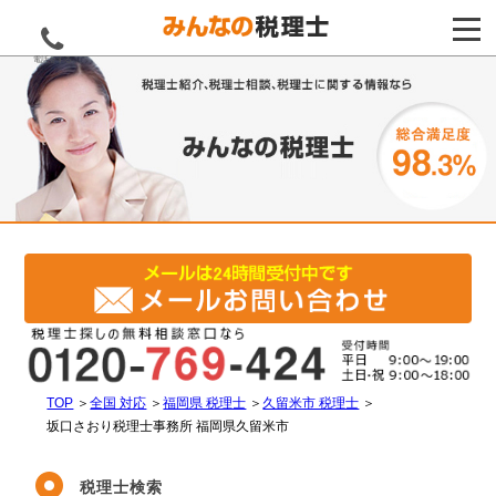
電話をする
TOP
＞
全国 対応
＞
福岡県 税理士
＞
久留米市 税理士
＞
坂口さおり税理士事務所 福岡県久留米市
税理士検索