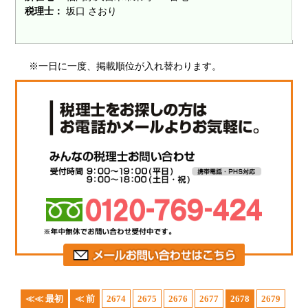
税理士：
坂口 さおり
※一日に一度、掲載順位が入れ替わります。
≪≪ 最初
≪ 前
2674
2675
2676
2677
2678
2679